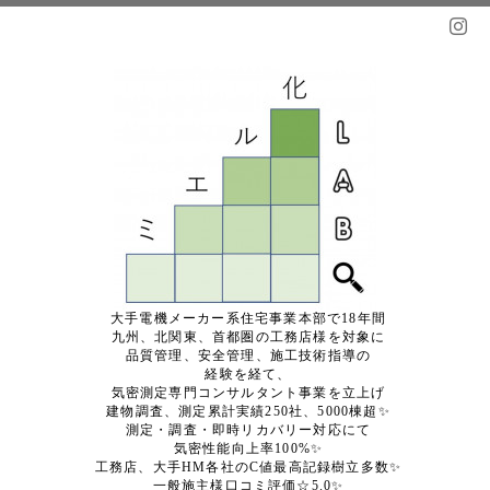
大手電機メーカー系住宅事業本部で18年間
九州、北関東、首都圏の工務店様を対象に
品質管理、安全管理、施工技術指導の
経験を経て、
気密測定専門コンサルタント事業を立上げ
建物調査、測定累計実績250社、5000棟超✨
測定・調査・即時リカバリー対応にて
気密性能向上率100%✨
工務店、大手HM各社のC値最高記録樹立多数✨
一般施主様口コミ評価☆5.0✨