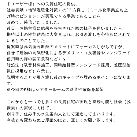
ドユーザー様）への良質住宅の提供、
社会貢献（地球温暖化対策）の”３方良し（ミエル化事業立ち上
げ時のビジョン）が実現できる事業であることを
改めて、確信いたしました。
後日、お施主様に結果を報告された際の様子を伺いましたら、
期待以上の性能結果に大変喜ばれ、お引き渡しを心待ちにされて
いるとのことでした。
提案時は高気密高断熱のメリットにフォーカスしがちですが、
併せて建物の高気密化によるデメリット（反響音やレンジフード
使用時の扉の開閉負荷など）を
対処法（吸音材料施工、同時給排型レンジフード採用、差圧型給
気口採用など）を示し、
説明することが引き渡し後のギャップを埋めるポイントになりま
す。
※今回のK様はシアタールームの遮音性確保を希望
これからも一つでも多くの良質住宅の実現と持続可能な社会（脱
炭素）の実現に向けて、
創り手、住み手の水先案内人として邁進してまいります。
今後とも変わらぬご厚誼のほど、宜しくお願い致します。