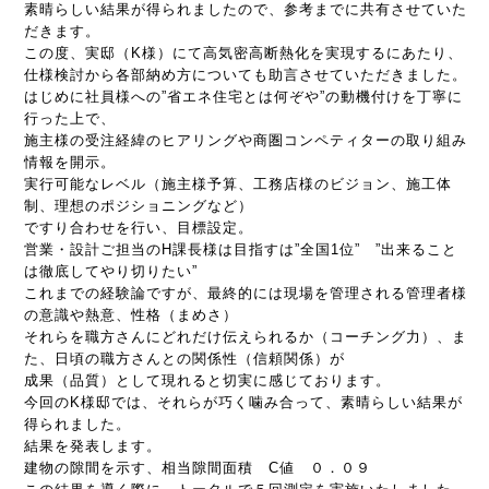
素晴らしい結果が得られましたので、参考までに共有させていた
だきます。
この度、実邸（K様）にて高気密高断熱化を実現するにあたり、
仕様検討から各部納め方についても助言させていただきました。
はじめに社員様への”省エネ住宅とは何ぞや”の動機付けを丁寧に
行った上で、
施主様の受注経緯のヒアリングや商圏コンペティターの取り組み
情報を開示。
実行可能なレベル（施主様予算、工務店様のビジョン、施工体
制、理想のポジショニングなど）
ですり合わせを行い、目標設定。
営業・設計ご担当のH課長様は目指すは”全国1位” ”出来ること
は徹底してやり切りたい”
これまでの経験論ですが、最終的には現場を管理される管理者様
の意識や熱意、性格（まめさ）
それらを職方さんにどれだけ伝えられるか（コーチング力）、ま
た、日頃の職方さんとの関係性（信頼関係）が
成果（品質）として現れると切実に感じております。
今回のK様邸では、それらが巧く噛み合って、素晴らしい結果が
得られました。
結果を発表します。
建物の隙間を示す、相当隙間面積 C値 ０．０９