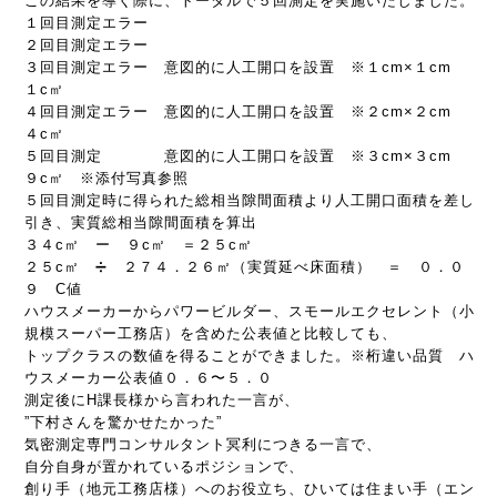
この結果を導く際に、トータルで５回測定を実施いたしました。
１回目測定エラー
２回目測定エラー
３回目測定エラー 意図的に人工開口を設置 ※１cm×１cm
１c㎡
４回目測定エラー 意図的に人工開口を設置 ※２cm×２cm
４c㎡
５回目測定 意図的に人工開口を設置 ※３cm×３cm
９c㎡ ※添付写真参照
５回目測定時に得られた総相当隙間面積より人工開口面積を差し
引き、実質総相当隙間面積を算出
３４c㎡ ー ９c㎡ ＝２５c㎡
２５c㎡ ➗ ２７４．２６㎡（実質延べ床面積） ＝ ０．０
９ C値
ハウスメーカーからパワービルダー、スモールエクセレント（小
規模スーパー工務店）を含めた公表値と比較しても、
トップクラスの数値を得ることができました。※桁違い品質 ハ
ウスメーカー公表値０．６〜５．０
測定後にH課長様から言われた一言が、
”下村さんを驚かせたかった”
気密測定専門コンサルタント冥利につきる一言で、
自分自身が置かれているポジションで、
創り手（地元工務店様）へのお役立ち、ひいては住まい手（エン