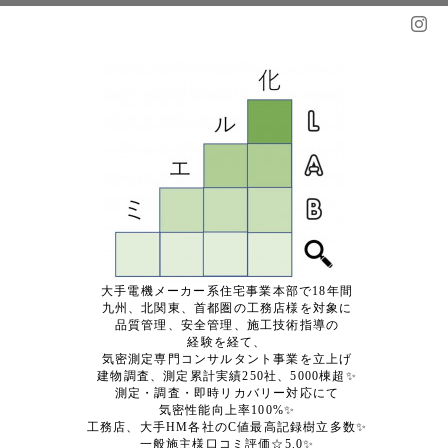
大手電機メーカー系住宅事業本部で18年間
九州、北関東、首都圏の工務店様を対象に
品質管理、安全管理、施工技術指導の
経験を経て、
気密測定専門コンサルタント事業を立上げ
建物調査、測定累計実績250社、5000棟超✨
測定・調査・即時リカバリー対応にて
気密性能向上率100%✨
工務店、大手HM各社のC値最高記録樹立多数✨
一般施主様口コミ評価☆5.0✨