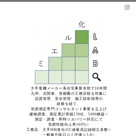
大手電機メーカー系住宅事業本部で18年間
九州、北関東、首都圏の工務店様を対象に
品質管理、安全管理、施工技術指導の
経験を経て、
気密測定専門コンサルタント事業を立上げ
建物調査、測定累計実績250社、5000棟超✨
測定・調査・即時リカバリー対応にて
気密性能向上率100%✨
工務店、大手HM各社のC値最高記録樹立多数✨
一般施主様口コミ評価☆5.0✨